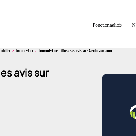
Fonctionnalités
No
mobilier
Immodvisor
Immodvisor diffuse ses avis sur Geolocaux.com
Avis Google 
Collecte d’av
es avis sur
Diffusion d’