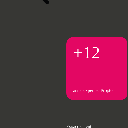
+12
ans d'expertise Proptech
Espace Client