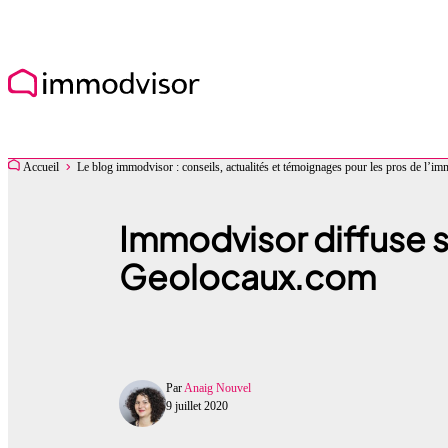
Accueil
Le blog immodvisor : conseils, actualités et témoignages pour les pros de l’im
Immodvisor diffuse s
Geolocaux.com
Par
Anaig Nouvel
9 juillet 2020