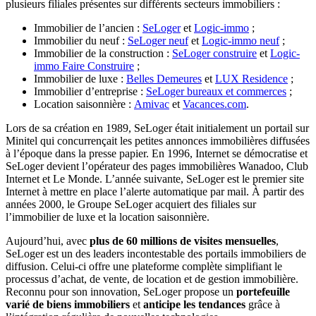
plusieurs filiales présentes sur différents secteurs immobiliers :
Immobilier de l’ancien :
SeLoger
et
Logic-immo
;
Immobilier du neuf :
SeLoger neuf
et
Logic-immo neuf
;
Immobilier de la construction :
SeLoger construire
et
Logic-
immo Faire Construire
;
Immobilier de luxe :
Belles Demeures
et
LUX Residence
;
Immobilier d’entreprise :
SeLoger bureaux et commerces
;
Location saisonnière :
Amivac
et
Vacances.com
.
Lors de sa création en 1989, SeLoger était initialement un portail sur
Minitel qui concurrençait les petites annonces immobilières diffusées
à l’époque dans la presse papier. En 1996, Internet se démocratise et
SeLoger devient l’opérateur des pages immobilières Wanadoo, Club
Internet et Le Monde. L’année suivante, SeLoger est le premier site
Internet à mettre en place l’alerte automatique par mail. À partir des
années 2000, le Groupe SeLoger acquiert des filiales sur
l’immobilier de luxe et la location saisonnière.
Aujourd’hui, avec
plus de 60 millions de visites mensuelles
,
SeLoger est un des leaders incontestable des portails immobiliers de
diffusion. Celui-ci offre une plateforme complète simplifiant le
processus d’achat, de vente, de location et de gestion immobilière.
Reconnu pour son innovation, SeLoger propose un
portefeuille
varié de biens immobiliers
et
anticipe les tendances
grâce à