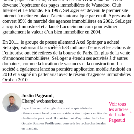
devenue l’opérateur des pages immobilières de Wanadoo, Club
Internet et Le Monde. En 1997, SeLoger est devenu le premier site
internet à mettre en place l’alerte automatique par email. Après avoir
couvert 85% du marché des agences immobilières en 2002, SeLoger
a acquis Immostreet et a lancé Lacoteimmo.com pour estimer
gratuitement la valeur d’un bien immobilier en 2004.
En 2011, le groupe de presse allemand Axel Springer a acheté
SeLoger, valorisant la société à 633 millions d’euros et les actions de
l’entreprise ont été retirées de la bourse de Paris. En plus de la vente
d’annonces immobilières, SeLoger a étendu ses activités à d’autres
domaines, comme la location de vacances et la construction. La
société a également lancé sa première application mobile Android en
2010 et a signé un partenariat avec le réseau d’agences immobilières
Orpi en 2010.
Justin Pageaud
,
Chargé webmarketing
Voir tous
Expert des outils Google, Justin est le spécialiste du
les articles
référencement local pour vous aider à être toujours en tête des
de Justin
résultats du pack local. Il maîtrise l’art d’optimiser les fiches
Pageaud
Google Business Profile pour convertir les recherches locales
en mandats.