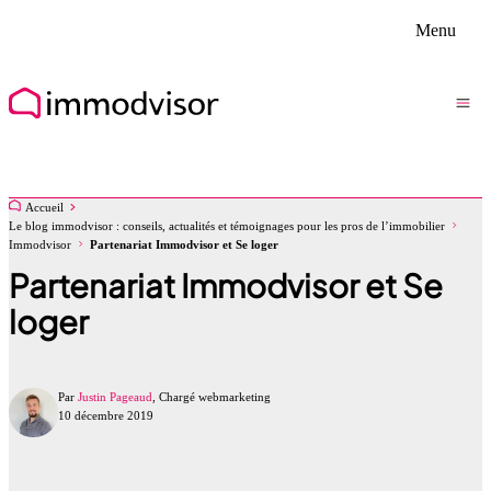
Menu
Accueil
Le blog immodvisor : conseils, actualités et témoignages pour les pros de l’immobilier
Immodvisor
Partenariat Immodvisor et Se loger
Partenariat Immodvisor et Se
loger
Par
Justin Pageaud
, Chargé webmarketing
10 décembre 2019