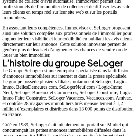
système de collecte d’avis automatisé, Immodvisor permet aux
professionnels de l’immobilier de collecter et de diffuser les avis de
leurs clients en temps réel sur leur site web et sur les portails
immobiliers.
En associant leurs compétences, Immodvisor et SeLoger proposent
ainsi une solution complète aux professionnels de l’immobilier pour
augmenter leur visibilité et leur crédibilité en publiant les avis clients
directement sur leur annonce. Cette solution innovante permet de
générer plus de leads et d’augmenter les chances de vendre ou de
louer un bien immobilier.
L’histoire du groupe SeLoger
Le Groupe SeLoger est une entreprise spécialisée dans la diffusion
d’annonces immobilières sur internet et dans la presse spécialisée.
Le groupe possède plusieurs filiales, notamment SeLoger, Logic-
Immo, BellesDemeures.com, SeLogerNeuf.com / Logic-Immo
Neuf, SeLoger Bureaux et Commerces, SeLoger Construire, Logic-
Immo Faire Construire, SeLoger Vacances, Vacances.com, Amivac,
et contrôle 28 magazines immobiliers tirés mensuellement à 1,2
million d’exemplaires et distribués dans 13 000 points de distribution
en France.
Créé en 1989, SeLoger était initialement un portail sur Minitel qui
concurrençait les petites annonces immobilières diffusées dans la
presse papier. En 1996, la société s’est convertie à internet et est