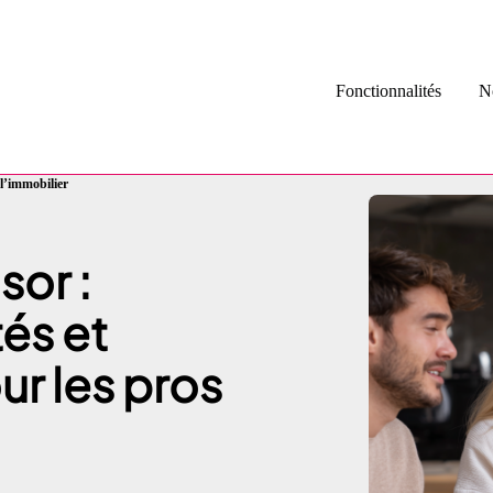
Fonctionnalités
No
 l’immobilier
Avis Google 
Collecte d’av
sor :
Diffusion d’
tés et
r les pros