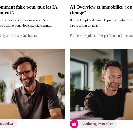
omment faire pour que les IA
AI Overview et immobilier : qu’
ndent ?
change?
nu crucial car, si les moteurs IA ne
Il ne suffit plus de viser la première place su
tre activité vous devenez totalement…
être reconnu en tant…
2026 par Titouan Guichaoua
Publié le 23 juillet 2026 par Titouan Guicha
mmobilier
Marketing immobilier