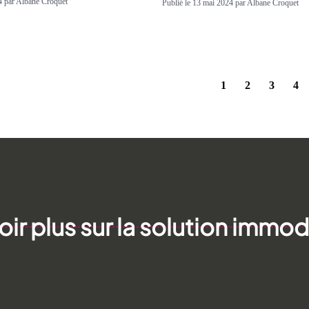
4 par Albane Croquet
Publié le 13 mai 2024 par Albane Croquet
1
2
3
4
ir plus sur la solution immod