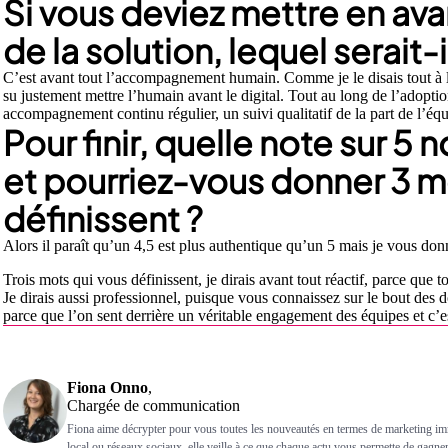
Si vous deviez mettre en avan
de la solution, lequel serait-i
C’est avant tout l’accompagnement humain. Comme je le disais tout à l’
su justement mettre l’humain avant le digital. Tout au long de l’adopti
accompagnement continu régulier, un suivi qualitatif de la part de l’é
Pour finir, quelle note sur 5
et pourriez-vous donner 3 m
définissent ?
Alors il paraît qu’un 4,5 est plus authentique qu’un 5 mais je vous d
Trois mots qui vous définissent, je dirais avant tout réactif, parce que
Je dirais aussi professionnel, puisque vous connaissez sur le bout des d
parce que l’on sent derrière un véritable engagement des équipes et c’es
Fiona Onno
,
Chargée de communication
Fiona aime décrypter pour vous toutes les nouveautés en termes de marketing imm
local ou réseaux sociaux, elle veille à ce que chaque actu vous permette de gagner e