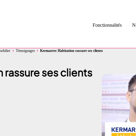
Fonctionnalités
No
mobilier
Témoignages
Kermarrec Habitation rassure ses clients
Avis Google 
Collecte d’av
 rassure ses clients
Diffusion d’