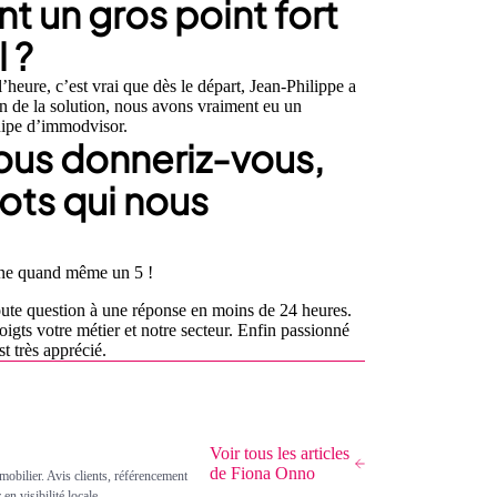
t un gros point fort
l ?
heure, c’est vrai que dès le départ, Jean-Philippe a
on de la solution, nous avons vraiment eu un
quipe d’immodvisor.
 nous donneriz-vous,
ots qui nous
onne quand même un 5 !
 toute question à une réponse en moins de 24 heures.
oigts votre métier et notre secteur. Enfin passionné
t très apprécié.
Voir tous les articles
de Fiona Onno
obilier. Avis clients, référencement
n visibilité locale.