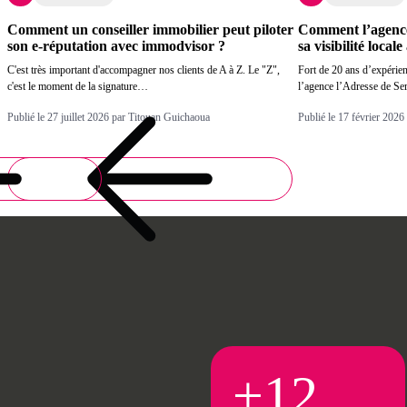
Comment un conseiller immobilier peut piloter
Comment l’agence 
son e-réputation avec immodvisor ?
sa visibilité loca
C'est très important d'accompagner nos clients de A à Z. Le "Z",
Fort de 20 ans d’expérien
c'est le moment de la signature…
l’agence l’Adresse de Se
Publié le 27 juillet 2026 par Titouan Guichaoua
Publié le 17 février 202
+12