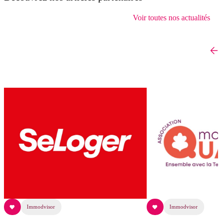
Voir toutes nos actualités
Immodvisor
Immodvisor