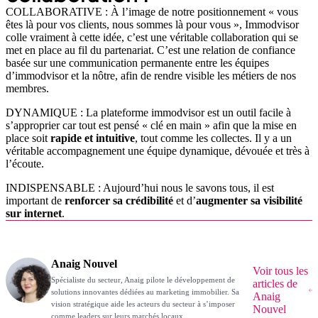
COLLABORATIVE : À l’image de notre positionnement « vous
êtes là pour vos clients, nous sommes là pour vous », Immodvisor
colle vraiment à cette idée, c’est une véritable collaboration qui se
met en place au fil du partenariat. C’est une relation de confiance
basée sur une communication permanente entre les équipes
d’immodvisor et la nôtre, afin de rendre visible les métiers de nos
membres.
DYNAMIQUE : La plateforme immodvisor est un outil facile à
s’approprier car tout est pensé « clé en main » afin que la mise en
place soit
rapide et intuitive
, tout comme les collectes. Il y a un
véritable accompagnement une équipe dynamique, dévouée et très à
l’écoute.
INDISPENSABLE : Aujourd’hui nous le savons tous, il est
important de
renforcer sa crédibilité
et d’
augmenter sa visibilité
sur internet
.
Anaig Nouvel
Voir tous les
Spécialiste du secteur, Anaig pilote le développement de
articles de
solutions innovantes dédiées au marketing immobilier. Sa
Anaig
vision stratégique aide les acteurs du secteur à s’imposer
Nouvel
comme leaders sur leurs marchés locaux.