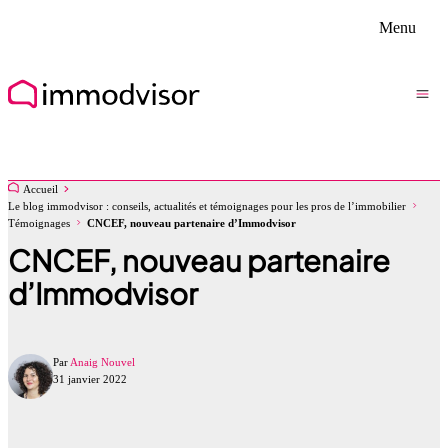
Menu
Accueil
Le blog immodvisor : conseils, actualités et témoignages pour les pros de l’immobilier
Témoignages
CNCEF, nouveau partenaire d’Immodvisor
CNCEF, nouveau partenaire
d’Immodvisor
Par
Anaig Nouvel
31 janvier 2022